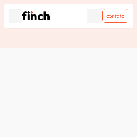
contato
contato
na mídia
Finch é destaque no Mais 