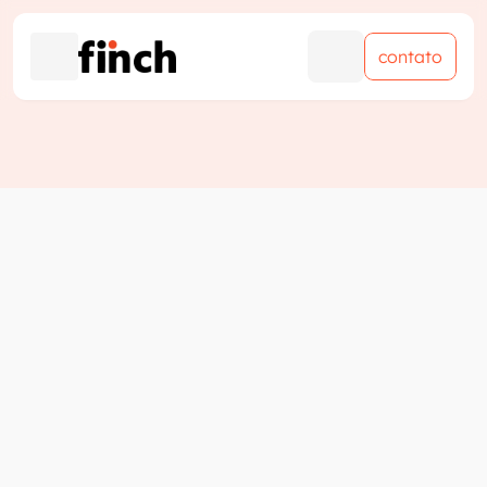
contato
contato
Visibilidade processual 
muda decisões