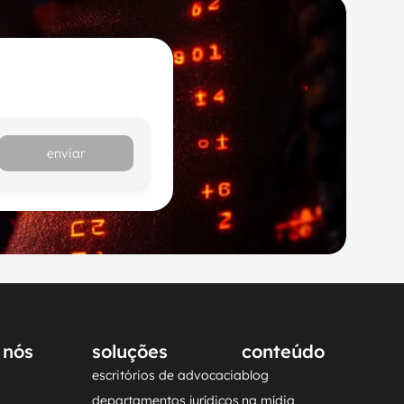
enviar
 nós
soluções
conteúdo
escritórios de advocacia
blog
departamentos jurídicos
na mídia