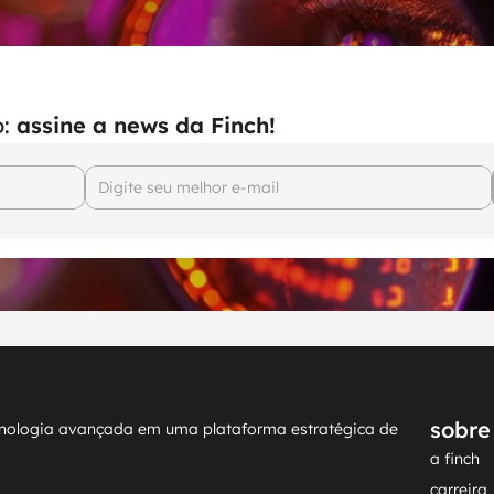
: 
assine a news da Finch!
sobre
 tecnologia avançada em uma plataforma estratégica de 
a finch
carreira