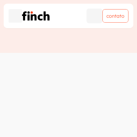
contato
contato
Impactos dos subsídios na 
condução processual