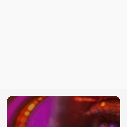
informação 
qualitativa
Thaisa Nogueira
LMS